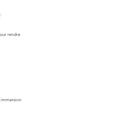
?
pour rendre
e immersion