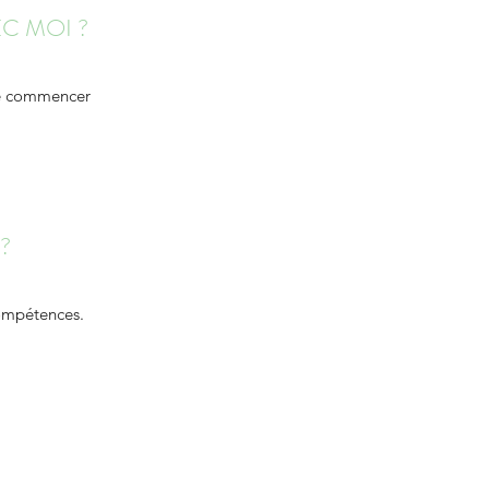
C MOI ?
de commencer
?
compétences.