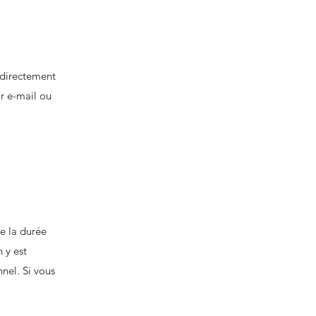
 directement
ar e-mail ou
re la durée
 y est
nel. Si vous