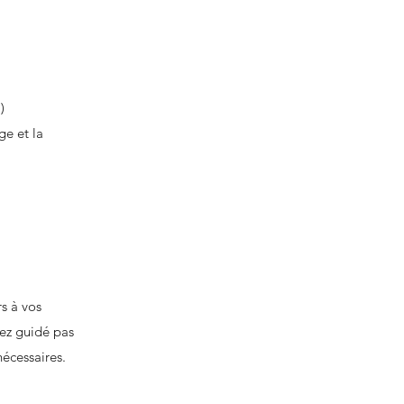
)
ge et la
s à vos
rez guidé pas
écessaires.