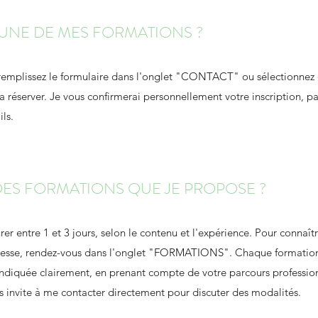
UNE DE MES FORMATIONS ?
e : remplissez le formulaire dans l'onglet "CONTACT" ou sélectionnez
la réserver. Je vous confirmerai personnellement votre inscription, p
ils.
DES FORMATIONS QUE JE PROPOSE ?
r entre 1 et 3 jours, selon le contenu et l'expérience. Pour connaît
téresse, rendez-vous dans l'onglet "FORMATIONS". Chaque formation
 indiquée clairement, en prenant compte de votre parcours profession
ous invite à me contacter directement pour discuter des modalités.