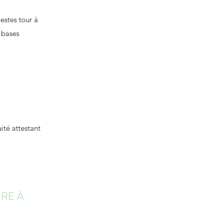
estes tour à
 bases
ité attestant
RE À