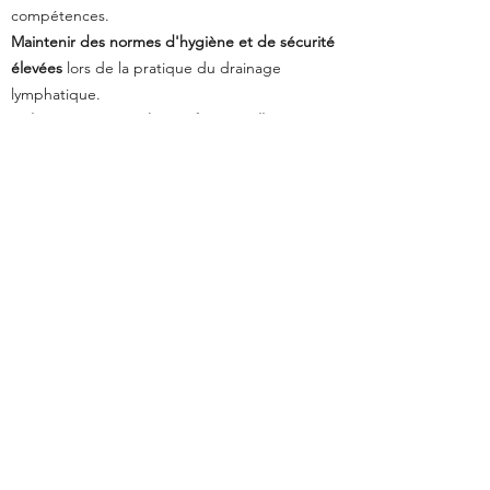
compétences.
Maintenir des normes d'hygiène et de sécurité
élevées
lors de la
pratique du drainage
lymphatique.
Cultiver une approche professionnelle et
attentionnée
lors de
l'interaction avec les clients
pour assurer leur confort et leur
satisfaction.
Catégorie et but
Cette action vise à permettre (conformément à
l'article L.6313-3) à toute personne non
qualifiée ou sans contrat de travail d'accéder
dans les meilleures conditions à un emploi.
Public
Cette formation convient à un large public, y
compris :
Toute personne majeure intéressée par le bien-