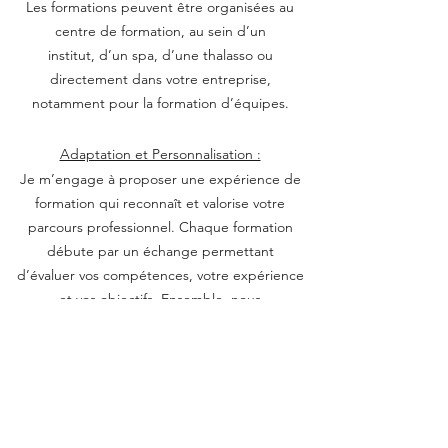
Les formations peuvent être organisées au
centre de formation, au sein d’un
institut, d’un spa, d’une thalasso ou
directement dans votre entreprise,
notamment pour la formation d’équipes.
Adaptation et Personnalisation :
Je m’engage à proposer une expérience de
formation qui reconnaît et valorise votre
parcours professionnel. Chaque formation
débute par un échange permettant
d’évaluer vos compétences, votre expérience
et vos objectifs. Ensemble, nous
définissons le parcours le plus adapté, que ce
soit pour consolider vos acquis ou
développer de nouvelles compétences.
Durée de la Formation :
La durée des formations varie en fonction de
votre expérience et de vos besoins.