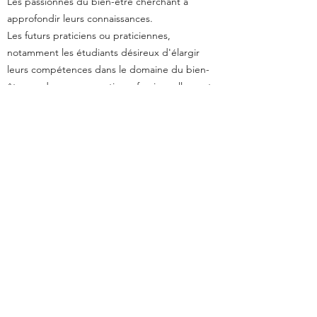
Les passionnés du bien-être cherchant à
approfondir leurs connaissances.
Les futurs praticiens ou praticiennes,
notamment les étudiants désireux
d'élargir
leurs compétences dans le domaine du bien-
être ou de se reconvertir
professionnellement
Pré-requis
Ouverture à l'apprentissage
: Une forte
motivation pour embrasser de
nouvelles
connaissances et compétences en bien-être,
avec une disposition à
suivre une formation
initiale en massage californien.
Sens du contact humain
: Un intérêt et une
aisance naturelle à interagir de
manière
bienveillante et respectueuse avec les autres,
essentiels pour établir
un lien de confiance
avec les clients.
Capacité d'écoute
: La faculté d'écouter